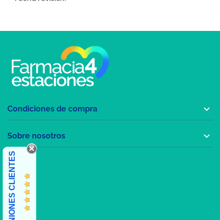

Condiciones de compra

Sobre nosotros
OPINIONES CLIENTES