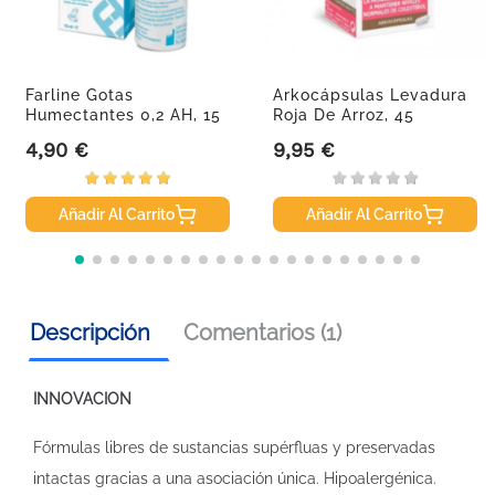
Farline Gotas
Arkocápsulas Levadura
Humectantes 0,2 AH, 15
Roja De Arroz, 45
Ml
Cápsulas.
4,90 €
9,95 €
Precio
Precio
Añadir Al Carrito
Añadir Al Carrito
Descripción
Comentarios (1)
INNOVACION
Fórmulas libres de sustancias supérfluas y preservadas
intactas gracias a una asociación única. Hipoalergénica.