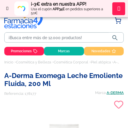
¡-3€ extra en nuestra APP!
Regístrate
y obtén
puntos
por tus compras
Usa el cupón
APP34E
en pedidos superiores a
50€

Promociones
Marcas
Novedades
Inicio
Cosmética y Belleza
Cosmética Corporal
Piel atópica
A-Derma Exomega Leche Emoliente Fluida, 200 ml
A-Derma Exomega Leche Emoliente
Fluida, 200 Ml
Marca
A-DERMA
Referencia:
178177