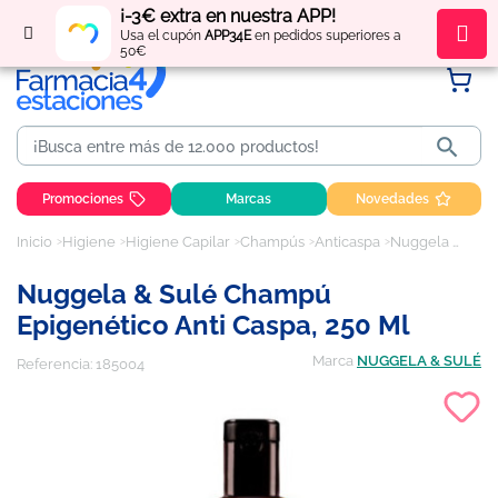
¡-3€ extra en nuestra APP!
Regístrate
y obtén
puntos
por tus compras
Usa el cupón
APP34E
en pedidos superiores a
50€

Promociones
Marcas
Novedades
Inicio
Higiene
Higiene Capilar
Champús
Anticaspa
Nuggela & Sulé champú epigenético anti caspa, 250 ml
Nuggela & Sulé Champú
Epigenético Anti Caspa, 250 Ml
Marca
NUGGELA & SULÉ
Referencia:
185004