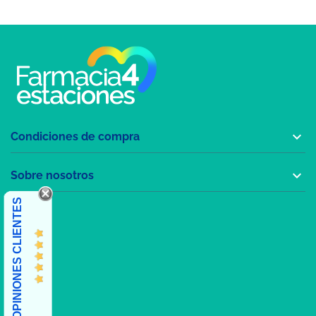

Condiciones de compra

Sobre nosotros
OPINIONES CLIENTES