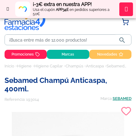
¡-3€ extra en nuestra APP!
Regístrate
y obtén
puntos
por tus compras
Usa el cupón
APP34E
en pedidos superiores a
50€

Promociones
Marcas
Novedades
Inicio
Higiene
Higiene Capilar
Champús
Anticaspa
Sebamed Champú Anticaspa, 400ml.
Sebamed Champú Anticaspa,
400ml.
Marca
SEBAMED
Referencia:
193014