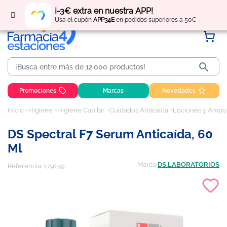
Regístrate
y obtén
puntos
por tus compras
¡-3€ extra en nuestra APP!
Usa el cupón
APP34E
en pedidos superiores a 50€

Promociones
Marcas
Novedades
Inicio
Higiene
Higiene Capilar
Cuidados Anticaída
Lociones y Ampol
DS Spectral F7 Serum Anticaída, 60
Ml
Marca
DS LABORATORIOS
Referencia:
179159