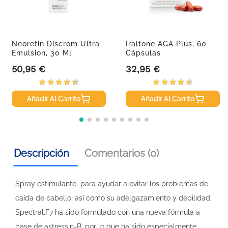
Neoretin Discrom Ultra
Iraltone AGA Plus, 60
Emulsion, 30 Ml
Cápsulas
50,95 €
32,95 €
Precio
Precio
Añadir Al Carrito
Añadir Al Carrito
Descripción
Comentarios (0)
Spray estimulante para ayudar a evitar los problemas de
caída de cabello, así como su adelgazamiento y debilidad.
Spectral.F7 ha sido formulado con una nueva fórmula a
base de astressin-B, por lo que ha sido especialmente