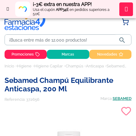
¡-3€ extra en nuestra APP!
Regístrate
y obtén
puntos
por tus compras
Usa el cupón
APP34E
en pedidos superiores a
50€

Promociones
Marcas
Novedades
Inicio
Higiene
Higiene Capilar
Champús
Anticaspa
Sebamed champú equilibrante anticaspa, 200 ml
Sebamed Champú Equilibrante
Anticaspa, 200 Ml
Marca
SEBAMED
Referencia:
372656