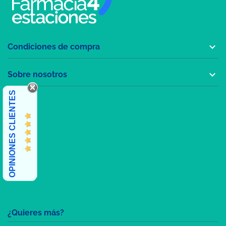

Condiciones de compra

Sobre nosotros
OPINIONES CLIENTES
¿Quieres más?