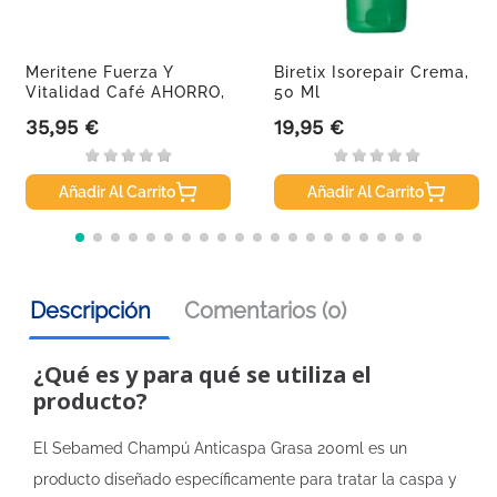
Meritene Fuerza Y
Biretix Isorepair Crema,
Vitalidad Café AHORRO,
50 Ml
30 Sobres
35,95 €
19,95 €
Precio
Precio
Añadir Al Carrito
Añadir Al Carrito
Descripción
Comentarios (0)
¿Qué es y para qué se utiliza el
producto?
El Sebamed Champú Anticaspa Grasa 200ml es un
producto diseñado específicamente para tratar la caspa y