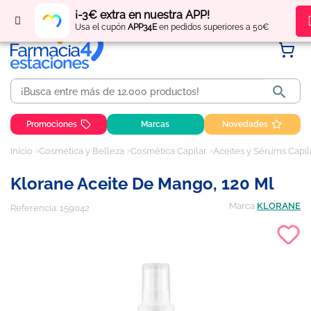
Regístrate
y obtén
puntos
por tus compras
¡-3€ extra en nuestra APP!
Usa el cupón
APP34E
en pedidos superiores a 50€

Promociones
Marcas
Novedades
Inicio
Cosmética y Belleza
Cosmética Capilar
Aceites y Sérums Capil
Klorane Aceite De Mango, 120 Ml
Marca
KLORANE
Referencia:
159042