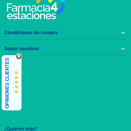

Condiciones de compra

Sobre nosotros
OPINIONES CLIENTES
¿Quieres más?