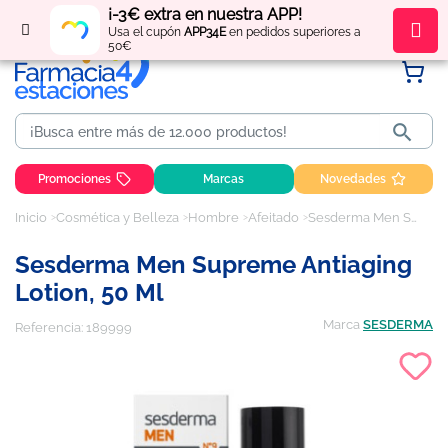
¡-3€ extra en nuestra APP!
Regístrate
y obtén
puntos
por tus compras
Usa el cupón
APP34E
en pedidos superiores a
50€

Promociones
Marcas
Novedades
Inicio
Cosmética y Belleza
Hombre
Afeitado
Sesderma Men Supreme Antiaging Lotion, 50 ml
Sesderma Men Supreme Antiaging
Lotion, 50 Ml
Marca
SESDERMA
Referencia:
189999