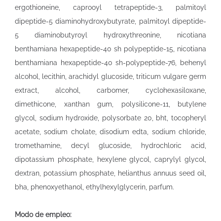
ergothioneine, caprooyl tetrapeptide-3, palmitoyl
dipeptide-5 diaminohydroxybutyrate, palmitoyl dipeptide-
5 diaminobutyroyl hydroxythreonine, nicotiana
benthamiana hexapeptide-40 sh polypeptide-15, nicotiana
benthamiana hexapeptide-40 sh-polypeptide-76, behenyl
alcohol, lecithin, arachidyl glucoside, triticum vulgare germ
extract, alcohol, carbomer, cyclohexasiloxane,
dimethicone, xanthan gum, polysilicone-11, butylene
glycol, sodium hydroxide, polysorbate 20, bht, tocopheryl
acetate, sodium cholate, disodium edta, sodium chloride,
tromethamine, decyl glucoside, hydrochloric acid,
dipotassium phosphate, hexylene glycol, caprylyl glycol,
dextran, potassium phosphate, helianthus annuus seed oil,
bha, phenoxyethanol, ethylhexylglycerin, parfum.
Modo de empleo: