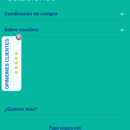

Condiciones de compra

Sobre nosotros
OPINIONES CLIENTES
¿Quieres más?
Pago seguro con