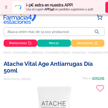
Regístrate
y obtén
puntos
por tus compras
¡-3€ extra en nuestra APP!
Usa el cupón
APP34E
en pedidos superiores a 50€

Promociones
Marcas
Novedades
Inicio
Cosmética y Belleza
Cosmética Facial
Ampollas
Ampollas Ant
Atache Vital Age Antiarrugas Día
50ml
Marca
ATACHE
Referencia:
188182