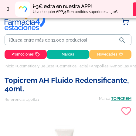
Regístrate
y obtén
puntos
por tus compras
¡-3€ extra en nuestra APP!
Usa el cupón
APP34E
en pedidos superiores a 50€

Promociones
Marcas
Novedades
Inicio
Cosmética y Belleza
Cosmética Facial
Ampollas
Ampollas Ant
Topicrem AH Fluido Redensificante,
40ml.
Marca
TOPICREM
Referencia:
190821