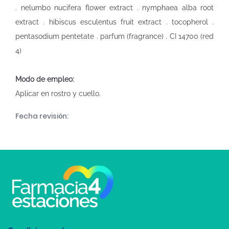
. nelumbo nucifera flower extract . nymphaea alba root
extract . hibiscus esculentus fruit extract . tocopherol .
pentasodium pentetate . parfum (fragrance) . CI 14700 (red
4)
Modo de empleo:
Aplicar en rostro y cuello.
Fecha revisión: