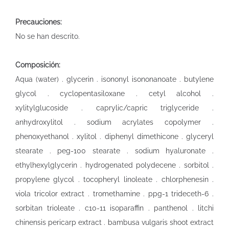
Precauciones:
No se han descrito.
Composición:
Aqua (water) . glycerin . isononyl isononanoate . butylene
glycol . cyclopentasiloxane . cetyl alcohol .
xylitylglucoside . caprylic/capric triglyceride .
anhydroxylitol . sodium acrylates copolymer .
phenoxyethanol . xylitol . diphenyl dimethicone . glyceryl
stearate . peg-100 stearate . sodium hyaluronate .
ethylhexylglycerin . hydrogenated polydecene . sorbitol .
propylene glycol . tocopheryl linoleate . chlorphenesin .
viola tricolor extract . tromethamine . ppg-1 trideceth-6 .
sorbitan trioleate . c10-11 isoparaffin . panthenol . litchi
chinensis pericarp extract . bambusa vulgaris shoot extract