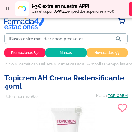
Regístrate
y obtén
puntos
por tus compras
¡-3€ extra en nuestra APP!
Usa el cupón
APP34E
en pedidos superiores a 50€

Promociones
Marcas
Novedades
Inicio
Cosmética y Belleza
Cosmética Facial
Ampollas
Ampollas Ant
Topicrem AH Crema Redensificante
40ml
Marca
TOPICREM
Referencia:
190822