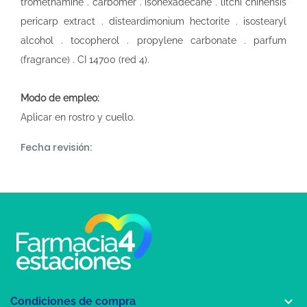
tromethamine . carbomer . isohexadecane . litchi chinensis
pericarp extract . disteardimonium hectorite . isostearyl
alcohol . tocopherol . propylene carbonate . parfum
(fragrance) . CI 14700 (red 4).
Modo de empleo:
Aplicar en rostro y cuello.
Fecha revisión:

Condiciones de compra