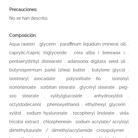
Precauciones:
No se han descrito.
Composición:
Aqua (water) . glycerin . paraffinum liquidum (mineral oil) .
caprylic/capric triglyceride . cera alba ( beeswax ) .
pentaerythrityl distearate . adansonia digitata seed oil .
butyrospermum parkii (shea) butter . butylene glycol .
isostearyl avocadate . polysorbate 60 . isononyl
isononanoate . sorbitan stearate . glyceryl stearate . peg-
100 stearate . xylitylglucoside . anhydroxylitol .
octyldodecanol . phenoxyethanol . ethylhexyl glycerin .
xylitol . sodium hyaluronate . tocopheryl linoleate . viola
tricolor extract . chlorphenesin . sodium acrylate/ acryloyl
dimethyltaurate / dimethylacrylamide crosspolymer .