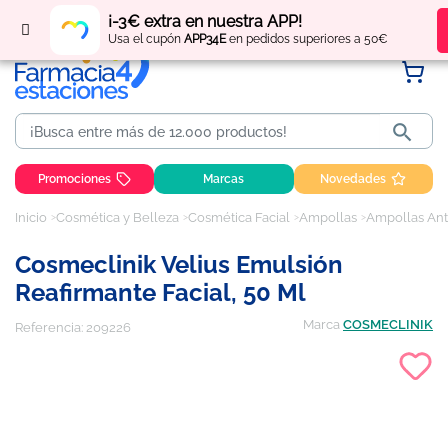
Regístrate
y obtén
puntos
por tus compras
¡-3€ extra en nuestra APP!
Usa el cupón
APP34E
en pedidos superiores a 50€

Promociones
Marcas
Novedades
Inicio
Cosmética y Belleza
Cosmética Facial
Ampollas
Ampollas Ant
Cosmeclinik Velius Emulsión
Reafirmante Facial, 50 Ml
Marca
COSMECLINIK
Referencia:
209226