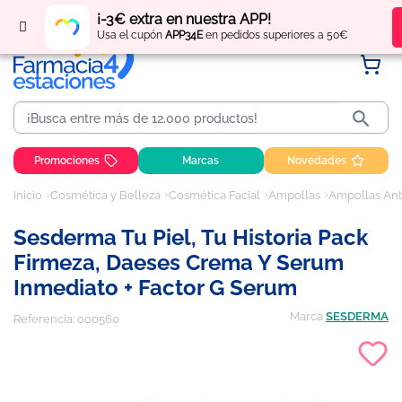
Regístrate
y obtén
puntos
por tus compras
¡-3€ extra en nuestra APP!
Usa el cupón
APP34E
en pedidos superiores a 50€

Promociones
Marcas
Novedades
Inicio
Cosmética y Belleza
Cosmética Facial
Ampollas
Ampollas Ant
Sesderma Tu Piel, Tu Historia Pack
Firmeza, Daeses Crema Y Serum
Inmediato + Factor G Serum
Marca
SESDERMA
Referencia:
000560