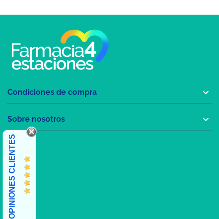

Condiciones de compra

Sobre nosotros
OPINIONES CLIENTES