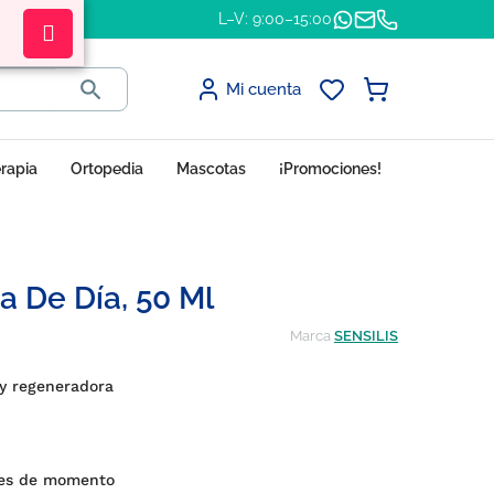
L–V: 9:00–15:00

Mi cuenta
erapia
Ortopedia
Mascotas
¡Promociones!
 De Día, 50 Ml
Marca
SENSILIS
y regeneradora
nes de momento