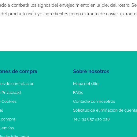
o a combatir los signos del envejecimiento en la piel del rostro. Se
 del producto incluye ingredientes como extracto de caviar, extract
ones de compra
Sobre nosotros
es de contratación
Mapa del sitio
e Privacidad
FAQs
e Cookies
Contacte con nosotros
al
Solicitud de eliminación de cuent
e compra
Tel: +34 857 820 028
e envíos
e desistimiento