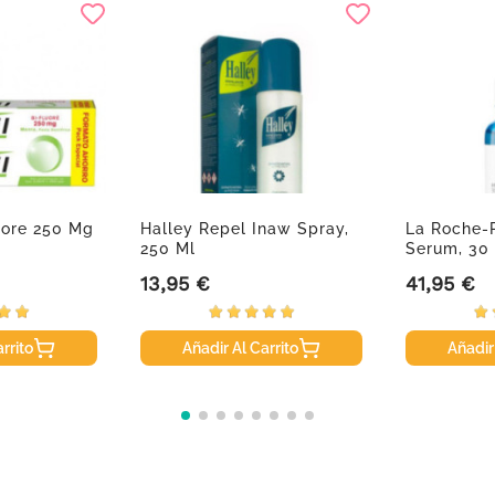
luore 250 Mg
Halley Repel Inaw Spray,
La Roche-
250 Ml
Serum, 30
13,95 €
41,95 €
Precio
Precio
rrito
Añadir Al Carrito
Añadir