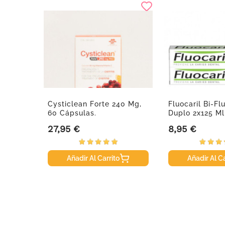
atante
Cysticlean Forte 240 Mg,
Fluocaril Bi-F
gyn...
60 Cápsulas.
Duplo 2x125 Ml
27,95 €
8,95 €
Precio
Precio
Añadir Al Carrito
Añadir Al Ca