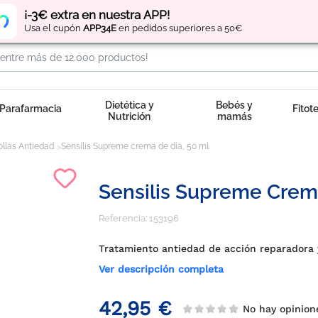
Regístrate
y obtén
puntos
por tus compras
¡-3€ extra en nuestra APP!
Usa el cupón
APP34E
en pedidos superiores a 50€
Dietética y
Bebés y
Parafarmacia
Fitot
Nutrición
mamás
llas Antiedad
Sensilis Supreme crema de día, 50 ml
Sensilis Supreme Crema
Referencia:
153196
Tratamiento antiedad de acción reparadora 
Ver descripción completa
42,95 €
No hay opinio