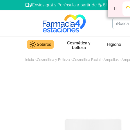
¡Envíos gratis Península a partir de 65€!
Cosmética y
Solares
Higiene
belleza
Inicio
Cosmética y Belleza
Cosmética Facial
Ampollas
Ampo