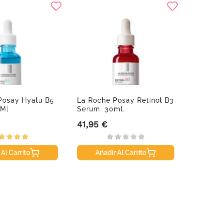
Posay Hyalu B5
La Roche Posay Retinol B3
Cumla
 Ml
Serum, 30ml.
Lubri
41,95 €
16,95
Precio
Precio
 Al Carrito
Añadir Al Carrito
A