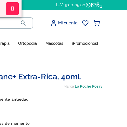
L–V: 9:00–15:00

Mi cuenta
erapia
Ortopedia
Mascotas
¡Promociones!
ne+ Extra-Rica, 40ml.
Marca
La Roche Posay
yente antiedad
nes de momento