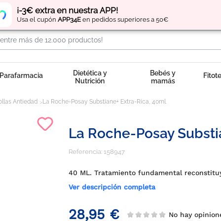
Regístrate
y obtén
puntos
por tus compras
¡-3€ extra en nuestra APP!
Usa el cupón
APP34E
en pedidos superiores a 50€
Dietética y
Bebés y
Parafarmacia
Fitot
Nutrición
mamás
llas Antiedad
La Roche-Posay Substiane+ Extra-Rica, 40ml.
La Roche-Posay Substia
Referencia:
158947
40 ML. Tratamiento fundamental reconstitu
Ver descripción completa
28,95 €
No hay opinio