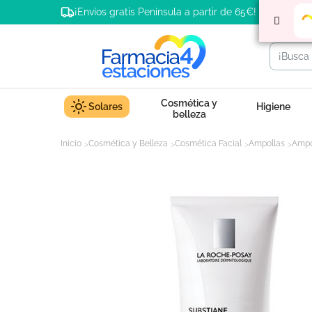
¡Envíos gratis Península a partir de 65€!
Cosmética y
Solares
Higiene
belleza
Inicio
Cosmética y Belleza
Cosmética Facial
Ampollas
Ampo