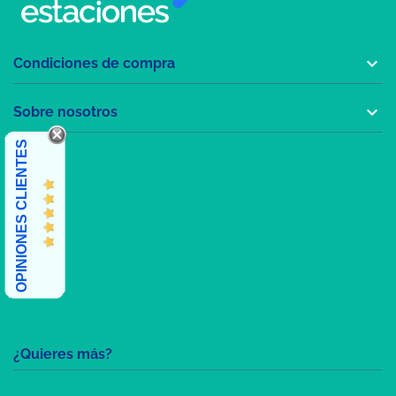

Condiciones de compra

Sobre nosotros
OPINIONES CLIENTES
¿Quieres más?