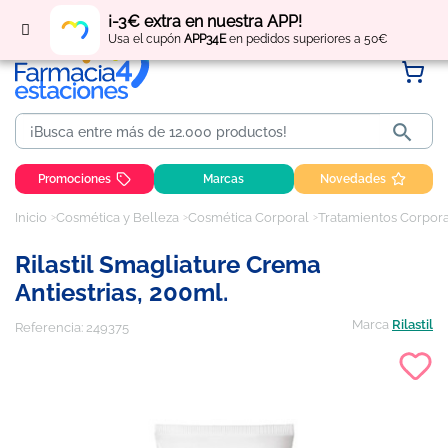
Regístrate
y obtén
puntos
por tus compras
¡-3€ extra en nuestra APP!
Usa el cupón
APP34E
en pedidos superiores a 50€

Promociones
Marcas
Novedades
Inicio
Cosmética y Belleza
Cosmética Corporal
Tratamientos Corpor
Rilastil Smagliature Crema
Antiestrias, 200ml.
Marca
Rilastil
Referencia:
249375