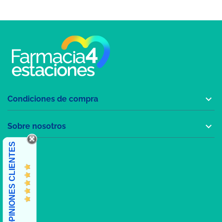

Condiciones de compra

Sobre nosotros
OPINIONES CLIENTES