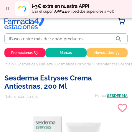
Regístrate
y obtén
puntos
por tus compras
¡-3€ extra en nuestra APP!
Usa el cupón
APP34E
en pedidos superiores a 50€

Promociones
Marcas
Novedades
Inicio
Cosmética y Belleza
Cosmética Corporal
Tratamientos Corpor
Sesderma Estryses Crema
Antiestrías, 200 Ml
Marca
SESDERMA
Referencia:
324434