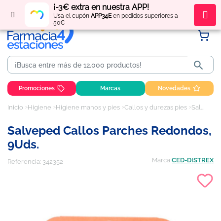
¡-3€ extra en nuestra APP!
Regístrate
y obtén
puntos
por tus compras
Usa el cupón
APP34E
en pedidos superiores a
50€

Promociones
Marcas
Novedades
Inicio
Higiene
Higiene manos y pies
Callos y durezas pies
Salveped Callos Parches Redondos, 9Uds.
Salveped Callos Parches Redondos,
9Uds.
Marca
CED-DISTREX
Referencia:
342352