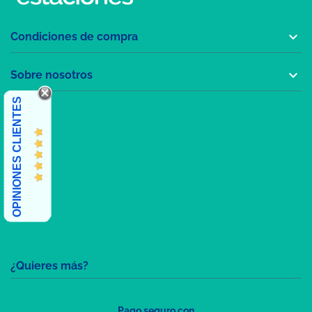

Condiciones de compra

Sobre nosotros
OPINIONES CLIENTES
¿Quieres más?
Pago seguro con