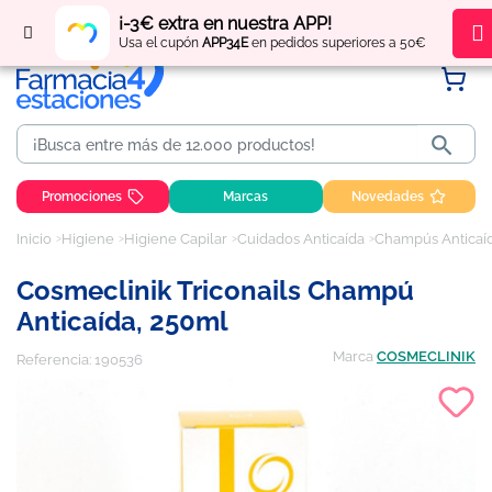
Regístrate
y obtén
puntos
por tus compras
¡-3€ extra en nuestra APP!
Usa el cupón
APP34E
en pedidos superiores a 50€

Promociones
Marcas
Novedades
Inicio
Higiene
Higiene Capilar
Cuidados Anticaída
Champús Anticaí
Cosmeclinik Triconails Champú
Anticaída, 250ml
Marca
COSMECLINIK
Referencia:
190536