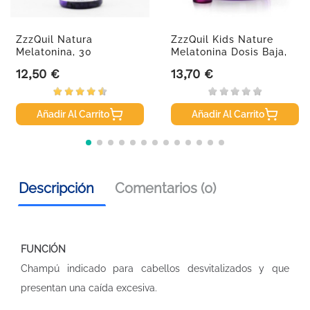
ZzzQuil Natura
ZzzQuil Kids Nature
Melatonina, 30
Melatonina Dosis Baja,
Gominola.
30...
12,50 €
13,70 €
Precio
Precio
Añadir Al Carrito
Añadir Al Carrito
Descripción
Comentarios (0)
FUNCIÓN
Champú indicado para cabellos desvitalizados y que
presentan una caída excesiva.