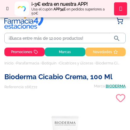
¡-3€ extra en nuestra APP!
Regístrate
y obtén
puntos
por tus compras
Usa el cupón
APP34E
en pedidos superiores a
50€

Promociones
Marcas
Novedades
Inicio
Parafarmacia
Botiquín
Cicatrices y úlceras
Bioderma Cicabio Crema, 100 ml
Bioderma Cicabio Crema, 100 Ml
Marca
BIODERMA
Referencia:
166772