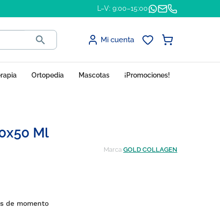
L–V: 9:00–15:00

Mi cuenta
erapia
Ortopedia
Mascotas
¡Promociones!
10x50 Ml
Marca
GOLD COLLAGEN
es de momento