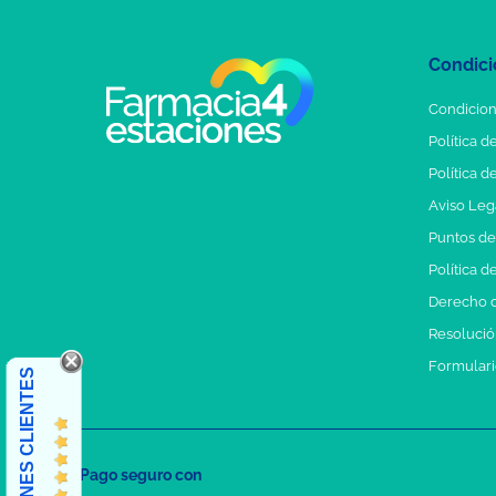
Condici
Condicion
Política d
Política d
Aviso Leg
Puntos d
Política d
Derecho d
Resolución
Formulari
OPINIONES CLIENTES
Pago seguro con