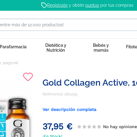
Regístrate
y obtén
puntos
por tus compras
Dietética y
Bebés y
Parafarmacia
Fitot
Nutrición
mamás
e, 10x50 ml
Gold Collagen Active, 
Referencia:
180255
Ver descripción completa
37,95 €
No hay opinion
¡En Stock!