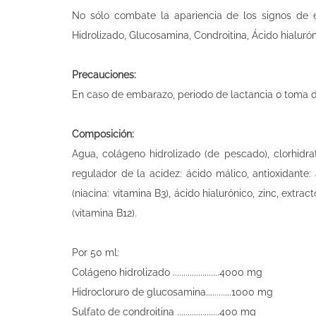
No sólo combate la apariencia de los signos de e
Hidrolizado, Glucosamina, Condroitina, Ácido hialurón
Precauciones:
En caso de embarazo, periodo de lactancia o toma d
Composición:
Agua, colágeno hidrolizado (de pescado), clorhidrat
regulador de la acidez: ácido málico, antioxidante:
(niacina: vitamina B3), ácido hialurónico, zinc, extra
(vitamina B12).
Por 50 ml:
Colágeno hidrolizado ......................4000 mg
Hidrocloruro de glucosamina............1000 mg
Sulfato de condroitina ....................400 mg