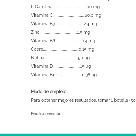
L-Carnitina...................................200 mg
Vitamina C...................................80.0 mg
Vitamina B3................................2.4 mg
Zinc ........................................1.5 mg
Vitamina B6..............................1.4 mg
Cobre.......................................0.15 mg
Biotina.....................................50 µg
Vitamina D................................5 µg
Vitamina B12............................0.38 µg
Modo de empleo:
Para obtener mejores resultados, tomar 1 botella (50
Fecha revisión: