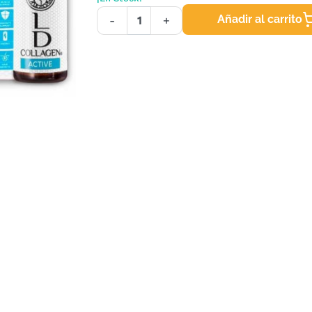
Añadir al carrito
-
+