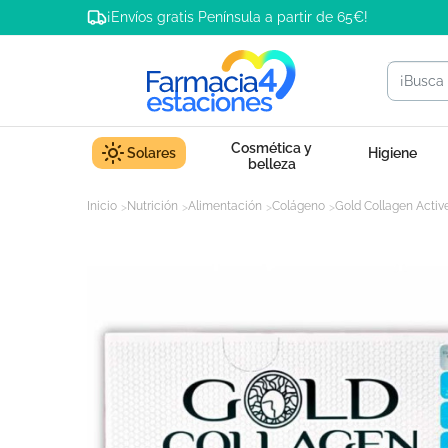
¡Envíos gratis Península a partir de 65€!
Cosmética y
Solares
Higiene
belleza
Inicio
Nutrición
Alimentación
Colágeno
Gold Collagen Activ