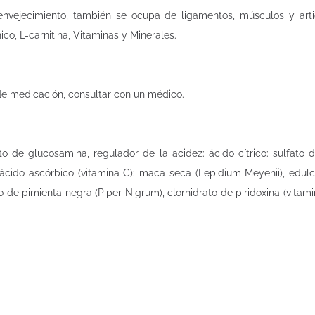
nvejecimiento, también se ocupa de ligamentos, músculos y arti
ico, L-carnitina, Vitaminas y Minerales.
e medicación, consultar con un médico.
o de glucosamina, regulador de la acidez: ácido cítrico: sulfato de
 ácido ascórbico (vitamina C): maca seca (Lepidium Meyenii), edulco
cto de pimienta negra (Piper Nigrum), clorhidrato de piridoxina (vita