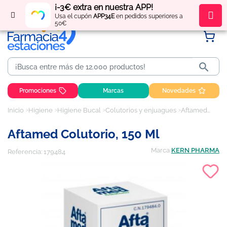
¡-3€ extra en nuestra APP!
Regístrate
y obtén
puntos
por tus compras
Usa el cupón
APP34E
en pedidos superiores a
50€

Promociones
Marcas
Novedades
Inicio
Higiene
Higiene Bucal
Colutorios y enjuagues
Aftamed Colutorio, 150 ml
Aftamed Colutorio, 150 Ml
Marca
KERN PHARMA
Referencia:
179484