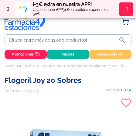
¡-3€ extra en nuestra APP!
Regístrate
y obtén
puntos
por tus compras
Usa el cupón
APP34E
en pedidos superiores a
50€

Promociones
Marcas
Novedades
Inicio
Nutrición
Alimentación
Complementos alimenticios
Flogeril Joy 20 sobres
Flogeril Joy 20 Sobres
Marca
SHEDIR
Referencia:
183547