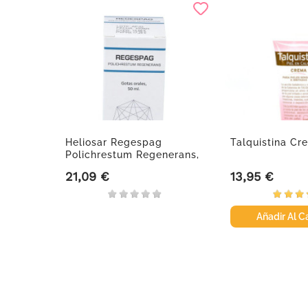
Heliosar Regespag
Talquistina Cr
Polichrestum Regenerans,
50 Ml
21,09 €
13,95 €
Precio
Precio
Añadir Al Ca