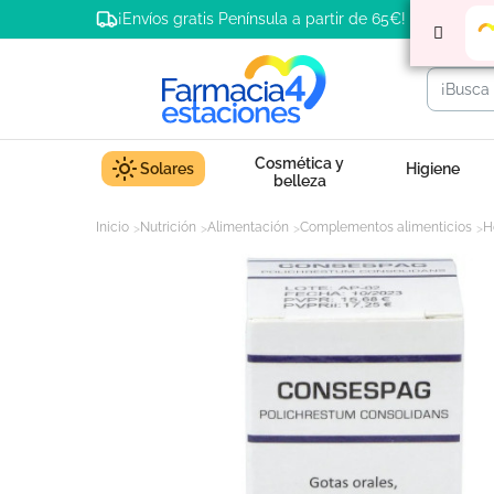
¡Envíos gratis Península a partir de 65€!
Cosmética y
Solares
Higiene
belleza
Inicio
Nutrición
Alimentación
Complementos alimenticios
H