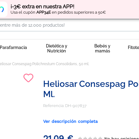
Regístrate
y obtén
puntos
por tus compras
¡-3€ extra en nuestra APP!
Usa el cupón
APP34E
en pedidos superiores a 50€
Dietética y
Bebés y
Parafarmacia
Fitot
Nutrición
mamás
eliosar Consespag Polichrestum Consolidans, 50 ml.
Heliosar Consespag Po
Ml.
Referencia:
DH-907837
Ver descripción completa
21,09 €
No hay opinio