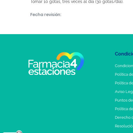
Tomar 10 gotas, tres veces al día (30 gotas/día).
Fecha revisión:
Condici
Condicion
Política d
Política d
Aviso Leg
Puntos d
Política d
Derecho d
Resolución