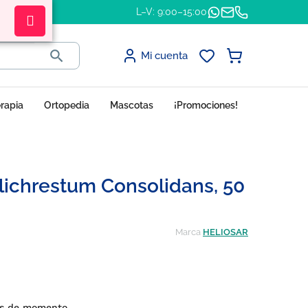
L–V: 9:00–15:00

Mi cuenta
erapia
Ortopedia
Mascotas
¡Promociones!
lichrestum Consolidans, 50
Marca
HELIOSAR
nes de momento