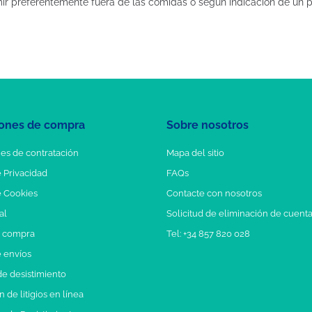
mir preferentemente fuera de las comidas o según indicación de un pr
ones de compra
Sobre nosotros
es de contratación
Mapa del sitio
e Privacidad
FAQs
e Cookies
Contacte con nosotros
al
Solicitud de eliminación de cuent
e compra
Tel: +34 857 820 028
e envíos
e desistimiento
 de litigios en línea