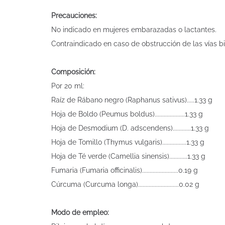
Precauciones:
No indicado en mujeres embarazadas o lactantes.
Contraindicado en caso de obstrucción de las vías bil
Composición:
Por 20 ml:
Raíz de Rábano negro (Raphanus sativus).....1.33 g
Hoja de Boldo (Peumus boldus)....................1.33 g
Hoja de Desmodium (D. adscendens)............1.33 g
Hoja de Tomillo (Thymus vulgaris)................1.33 g
Hoja de Té verde (Camellia sinensis)............1.33 g
Fumaria (Fumaria officinalis)........................0.19 g
Cúrcuma (Curcuma longa)...........................0.02 g
Modo de empleo: