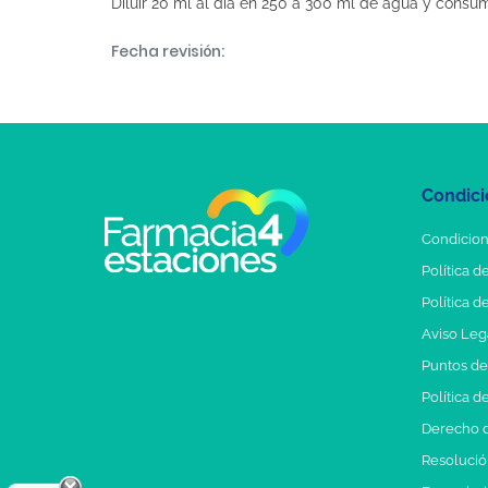
Diluir 20 ml al día en 250 a 300 ml de agua y consu
Fecha revisión:
Condici
Condicion
Política d
Política d
Aviso Leg
Puntos d
Política d
Derecho d
Resolución