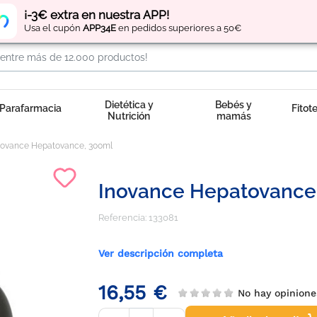
Regístrate
y obtén
puntos
por tus compras
¡-3€ extra en nuestra APP!
Usa el cupón
APP34E
en pedidos superiores a 50€
Dietética y
Bebés y
Parafarmacia
Fitot
Nutrición
mamás
novance Hepatovance, 300ml
Inovance Hepatovance
Referencia:
133081
Ver descripción completa
16,55 €
No hay opinion