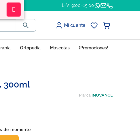
L–V: 9:00–15:00

Mi cuenta
erapia
Ortopedia
Mascotas
¡Promociones!
, 300ml
Marca
INOVANCE
es de momento