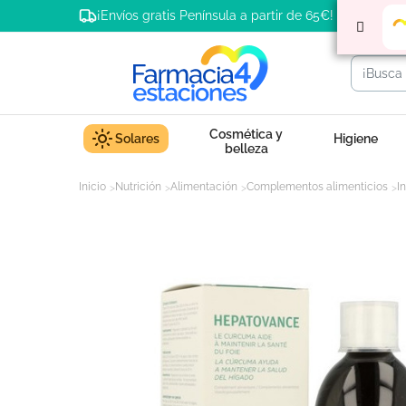
¡Envíos gratis Península a partir de 65€!
Cosmética y
Solares
Higiene
belleza
Inicio
Nutrición
Alimentación
Complementos alimenticios
I