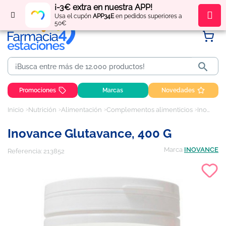
¡-3€ extra en nuestra APP!
Regístrate
y obtén
puntos
por tus compras
Usa el cupón
APP34E
en pedidos superiores a
50€

Promociones
Marcas
Novedades
Inicio
Nutrición
Alimentación
Complementos alimenticios
Inovance Glutavance, 400 g
Inovance Glutavance, 400 G
Marca
INOVANCE
Referencia:
213852