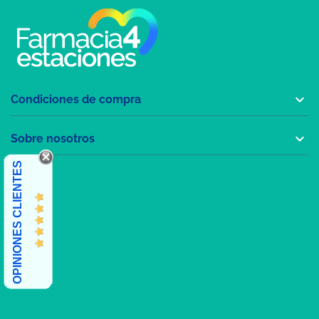

Condiciones de compra

Sobre nosotros
OPINIONES CLIENTES