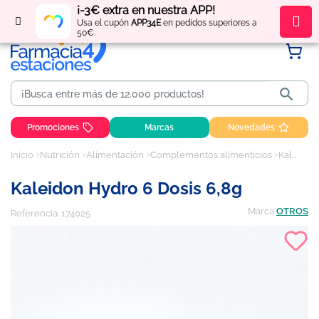
¡-3€ extra en nuestra APP!
Regístrate
y obtén
puntos
por tus compras
Usa el cupón
APP34E
en pedidos superiores a
50€

Promociones
Marcas
Novedades
Inicio
Nutrición
Alimentación
Complementos alimenticios
Kaleidon Hydro 6 Dosis 6,8g
Kaleidon Hydro 6 Dosis 6,8g
Marca
OTROS
Referencia:
174025