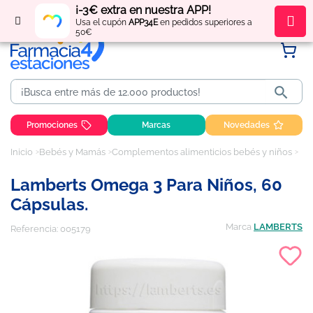
¡-3€ extra en nuestra APP!
Regístrate
y obtén
puntos
por tus compras
Usa el cupón
APP34E
en pedidos superiores a
50€

Promociones
Marcas
Novedades
Inicio
Bebés y Mamás
Complementos alimenticios bebés y niños
Lam
Lamberts Omega 3 Para Niños, 60
Cápsulas.
Marca
LAMBERTS
Referencia:
005179