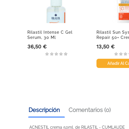
 Fusion
Rilastil Intense C Gel
Rilastil Sun S
...
Serum, 30 Ml
Repair 50+ Cre
36,50 €
13,50 €
Precio
Precio
Añadir Al Ca
Descripción
Comentarios (0)
ACNESTIL crema 50ml. de RILASTIL - CUMLAUDE