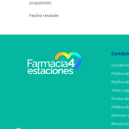
propelente).
Fecha revisión:
Condici
Condicion
Política d
Política d
Aviso Leg
Puntos d
Política d
Derecho d
Resolución