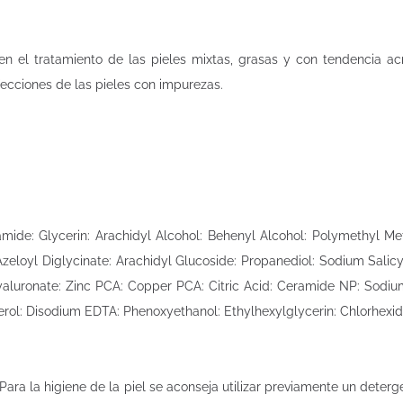
n el tratamiento de las pieles mixtas, grasas y con tendencia ac
fecciones de las pieles con impurezas.
amide: Glycerin: Arachidyl Alcohol: Behenyl Alcohol: Polymethyl Me
zeloyl Diglycinate: Arachidyl Glucoside: Propanediol: Sodium Salicy
luronate: Zinc PCA: Copper PCA: Citric Acid: Ceramide NP: Sodiu
ol: Disodium EDTA: Phenoxyethanol: Ethylhexylglycerin: Chlorhexid
 Para la higiene de la piel se aconseja utilizar previamente un deter