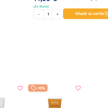
¡En Stock!
Añadir al carrito
-
+
-15%