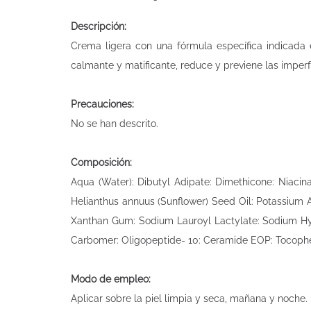
Descripción:
Crema ligera con una fórmula específica indicada e
calmante y matificante, reduce y previene las imper
Precauciones:
No se han descrito.
Composición:
Aqua (Water): Dibutyl Adipate: Dimethicone: Niacin
Helianthus annuus (Sunflower) Seed Oil: Potassium A
Xanthan Gum: Sodium Lauroyl Lactylate: Sodium Hya
Carbomer: Oligopeptide- 10: Ceramide EOP: Tocopher
Modo de empleo:
Aplicar sobre la piel limpia y seca, mañana y noche.