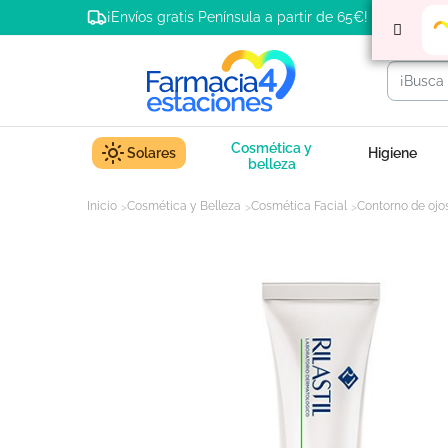
¡Envíos gratis Península a partir de 65€!
Cosmética y
Solares
Higiene
belleza
Inicio
Cosmética y Belleza
Cosmética Facial
Contorno de ojo