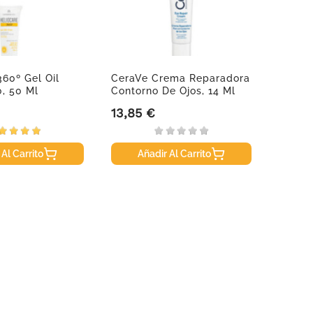
360º Gel Oil
CeraVe Crema Reparadora
Avene
, 50 Ml
Contorno De Ojos, 14 Ml
Limpia
13,85 €
16,99
Precio
Precio
 Al Carrito
Añadir Al Carrito
A