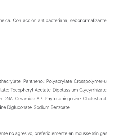
neica. Con acción antibacteriana, sebonormalizante,
thacrylate: Panthenol: Polyacrylate Crosspolymer-6:
late: Tocopheryl Acetate: Dipotassium Glycyrrhizate:
m DNA: Ceramide AP: Phytosphingosine: Cholesterol:
ine Digluconate: Sodium Benzoate.
gente no agresivo, preferiblemente en mousse (sin gas