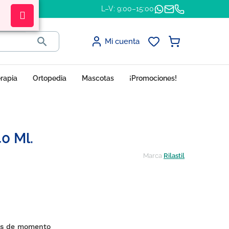
L–V: 9:00–15:00

Mi cuenta
erapia
Ortopedia
Mascotas
¡Promociones!
40 Ml.
Marca
Rilastil
es de momento