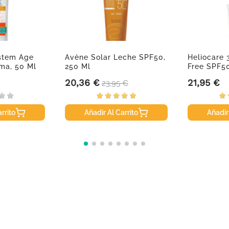
ystem Age
Avène Solar Leche SPF50,
Heliocare 
ma, 50 Ml
250 Ml
Free SPF50
20,36 €
21,95 €
Precio
Precio base
Precio
23,95 €
rrito
Añadir Al Carrito
Añadir