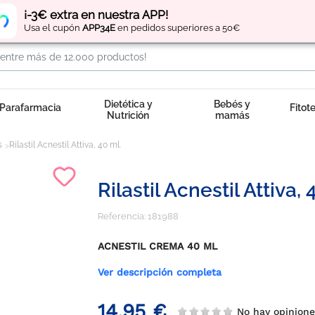
Regístrate
y obtén
puntos
por tus compras
¡-3€ extra en nuestra APP!
Usa el cupón
APP34E
en pedidos superiores a 50€
Dietética y
Bebés y
Parafarmacia
Fitot
Nutrición
mamás
s
Rilastil Acnestil Attiva, 40 ml.
Rilastil Acnestil Attiva, 
Referencia:
181988
ACNESTIL CREMA 40 ML
Ver descripción completa
14,95 €
No hay opinion