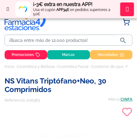
¡-3€ extra en nuestra APP!
Regístrate
y obtén
puntos
por tus compras
Usa el cupón
APP34E
en pedidos superiores a
50€

Promociones
Marcas
Novedades
Inicio
Cosmética y Belleza
Cosmética Facial
Contorno de ojos
NS Vitans triptófano+Neo, 30 comprimidos
NS Vitans Triptófano+Neo, 30
Comprimidos
Marca
CINFA
Referencia:
206583