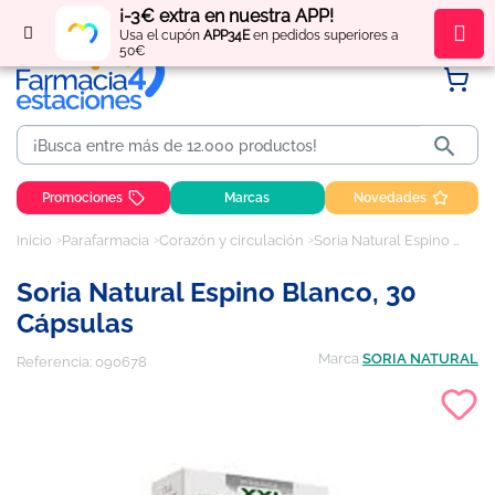
¡-3€ extra en nuestra APP!
Regístrate
y obtén
puntos
por tus compras
Usa el cupón
APP34E
en pedidos superiores a
50€

Promociones
Marcas
Novedades
Inicio
Parafarmacia
Corazón y circulación
Soria Natural Espino Blanco, 30 cápsulas
Soria Natural Espino Blanco, 30
Cápsulas
Marca
SORIA NATURAL
Referencia:
090678