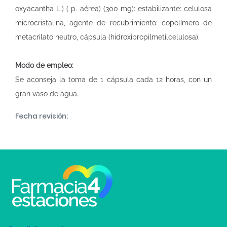
oxyacantha L.) ( p. aérea) (300 mg): estabilizante: celulosa
microcristalina, agente de recubrimiento: copolímero de
metacrilato neutro, cápsula (hidroxipropilmetilcelulosa).
Modo de empleo:
Se aconseja la toma de 1 cápsula cada 12 horas, con un
gran vaso de agua.
Fecha revisión: