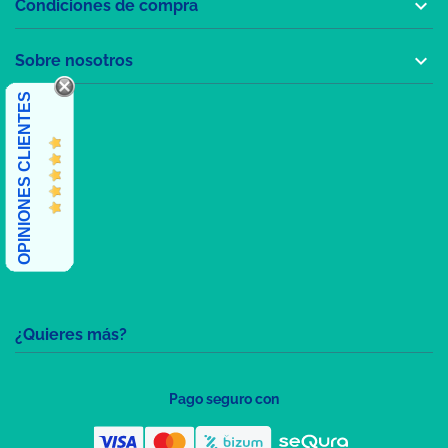

Condiciones de compra

Sobre nosotros
OPINIONES CLIENTES
¿Quieres más?
Pago seguro con