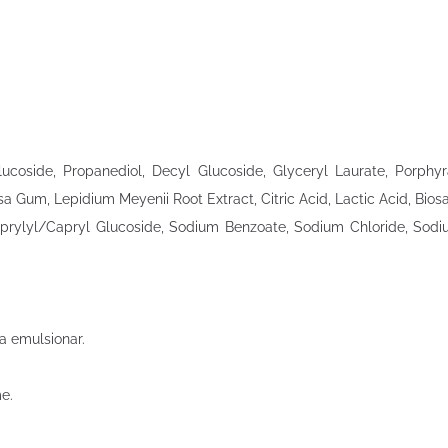
ucoside, Propanediol, Decyl Glucoside, Glyceryl Laurate, Porphy
sa Gum, Lepidium Meyenii Root Extract, Citric Acid, Lactic Acid, Bi
rylyl/Capryl Glucoside, Sodium Benzoate, Sodium Chloride, Sodi
ta emulsionar.
e.