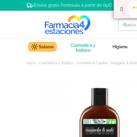
¡Envíos gratis Península a partir de 65€!
Cosmética y
Solares
Higiene
belleza
Inicio
Cosmética y Belleza
Cosmética Capilar
Nuggela & Sul