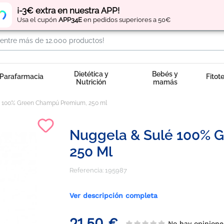
Regístrate
y obtén
puntos
por tus compras
¡-3€ extra en nuestra APP!
Usa el cupón
APP34E
en pedidos superiores a 50€
Dietética y
Bebés y
Parafarmacia
Fitot
Nutrición
mamás
é 100% Green Champú Premium, 250 ml
Nuggela & Sulé 100% 
250 Ml
Referencia:
195987
Ver descripción completa
21,50 €
No hay opinione