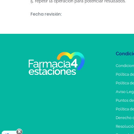
5. repetir la operación para potenciar resultados.
Fecha revisión:
Condici
Condicion
Política d
Política d
Aviso Leg
Puntos d
Política d
Derecho d
Resolución