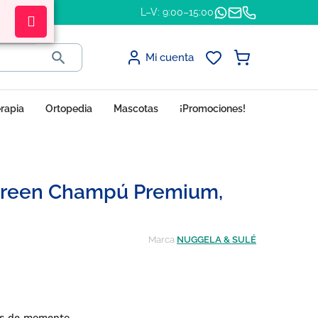
L–V: 9:00–15:00

Mi cuenta
erapia
Ortopedia
Mascotas
¡Promociones!
Green Champú Premium,
Marca
NUGGELA & SULÉ
s de momento