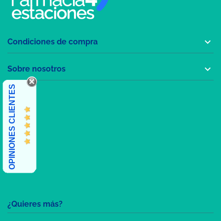

Condiciones de compra

Sobre nosotros
OPINIONES CLIENTES
¿Quieres más?