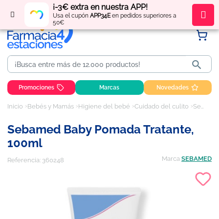
¡-3€ extra en nuestra APP!
Regístrate
y obtén
puntos
por tus compras
Usa el cupón
APP34E
en pedidos superiores a
50€

Promociones
Marcas
Novedades
Inicio
Bebés y Mamás
Higiene del bebé
Cuidado del culito
Sebamed Baby Pomada Tratante, 100ml
Sebamed Baby Pomada Tratante,
100ml
Marca
SEBAMED
Referencia:
360248