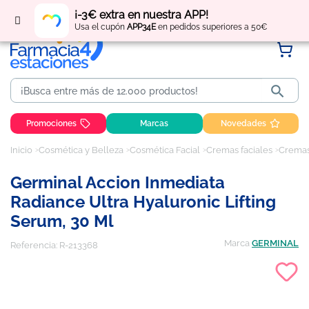
Regístrate
y obtén
puntos
por tus compras
¡-3€ extra en nuestra APP!
Usa el cupón
APP34E
en pedidos superiores a 50€

Promociones
Marcas
Novedades
Inicio
Cosmética y Belleza
Cosmética Facial
Cremas faciales
Cremas
Germinal Accion Inmediata
Radiance Ultra Hyaluronic Lifting
Serum, 30 Ml
Marca
GERMINAL
Referencia:
R-213368