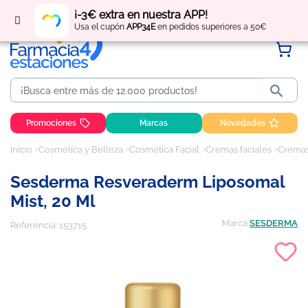
Regístrate
y obtén
puntos
por tus compras
¡-3€ extra en nuestra APP!
Usa el cupón
APP34E
en pedidos superiores a 50€

Promociones
Marcas
Novedades
Inicio
Cosmética y Belleza
Cosmética Facial
Cremas faciales
Cremas
Sesderma Resveraderm Liposomal
Mist, 20 Ml
Marca
SESDERMA
Referencia:
153715