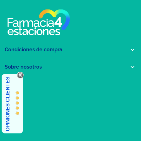

Condiciones de compra

Sobre nosotros
OPINIONES CLIENTES