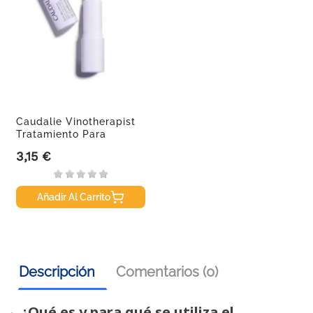
Caudalie Vinotherapist
Tratamiento Para
Labios,...
3,15 €
Precio
Añadir Al Carrito
Descripción
Comentarios (0)
¿Qué es y para qué se utiliza el