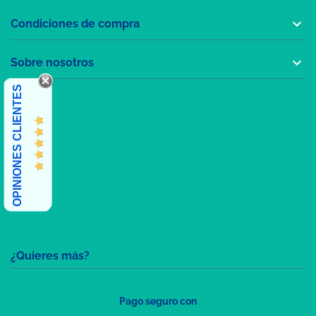

Condiciones de compra

Sobre nosotros
OPINIONES CLIENTES
¿Quieres más?
Pago seguro con