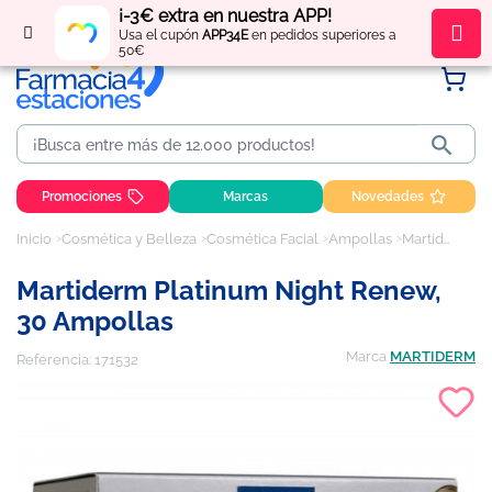
¡-3€ extra en nuestra APP!
Regístrate
y obtén
puntos
por tus compras
Usa el cupón
APP34E
en pedidos superiores a
50€

Promociones
Marcas
Novedades
Inicio
Cosmética y Belleza
Cosmética Facial
Ampollas
Martiderm Platinum Night Renew, 30 ampollas
Martiderm Platinum Night Renew,
30 Ampollas
Marca
MARTIDERM
Referencia:
171532