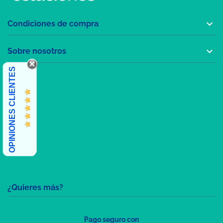

Condiciones de compra

Sobre nosotros
OPINIONES CLIENTES
¿Quieres más?
Pago seguro con