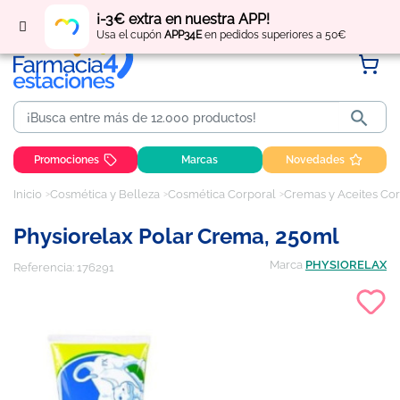
Regístrate
y obtén
puntos
por tus compras
¡-3€ extra en nuestra APP!
Usa el cupón
APP34E
en pedidos superiores a 50€

Promociones
Marcas
Novedades
Inicio
Cosmética y Belleza
Cosmética Corporal
Cremas y Aceites Co
Physiorelax Polar Crema, 250ml
Marca
PHYSIORELAX
Referencia:
176291