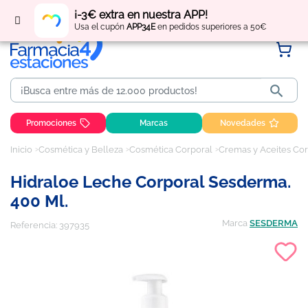
Regístrate
y obtén
puntos
por tus compras
¡-3€ extra en nuestra APP!
Usa el cupón
APP34E
en pedidos superiores a 50€

Promociones
Marcas
Novedades
Inicio
Cosmética y Belleza
Cosmética Corporal
Cremas y Aceites Co
Hidraloe Leche Corporal Sesderma.
400 Ml.
Marca
SESDERMA
Referencia:
397935