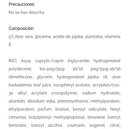
Precauciones:
No se han descrito.
Composición:
5% Aloe vera, glicerina, aceite de jojoba, alantoína, vitamina
E.
INCI: Aqua, caprylic/capric triglyceride, hydrogenated
polydecene, bis-peg/ppg 16/16 peg/ppg-16/16
dimethicone, glycerin, hydrogenated jojoba oil, aloe
barbadensis leaf juice, tocopheryl acetate, acrylates/c10-
30 alkyl acrylate crosspolymer, sodium hydroxide,
allantoin, disodium edta, phenoxyethanol, methylparaben,
ethylparaben, parfum, linalool, benzyl salicylate, hexyl
cinnamal, butylphenyl methylpropional, limonene, benzyl
benzoate, benzyl alcohol, coumarin, eugenol, citral,