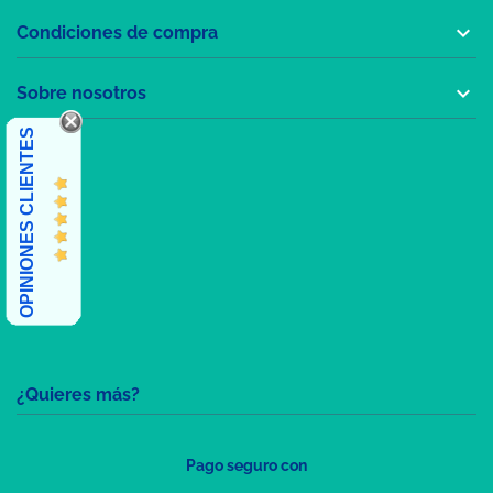

Condiciones de compra

Sobre nosotros
OPINIONES CLIENTES
¿Quieres más?
Pago seguro con