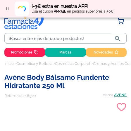
Regístrate
y obtén
puntos
por tus compras
¡-3€ extra en nuestra APP!
Usa el cupón
APP34E
en pedidos superiores a 50€

Promociones
Marcas
Novedades
Inicio
Cosmética y Belleza
Cosmética Corporal
Cremas y Aceites Co
Avéne Body Bálsamo Fundente
Hidratante 250 Ml
Marca
AVENE
Referencia:
185111