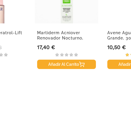
ratrol-Lift
Martiderm Acniover
Avene Agu
Renovador Nocturno,
Grande, 3
40ml.
17,40 €
10,50 €
o base
Precio
Precio
€
Añadir Al Carrito
Añadir