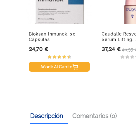
Bioksan Inmunok, 30
Caudalíe Resve
Cápsulas
Sérum Lifting...
24,70 €
37,24 €
Precio
Precio
Preci
46,55 
Añadir Al Carrito
Descripción
Comentarios (0)