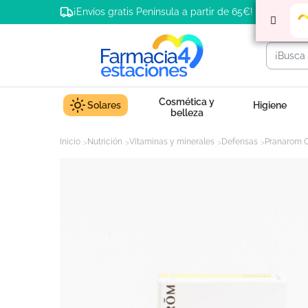
¡Envíos gratis Península a partir de 65€!
Cosmética y
Solares
Higiene
belleza
Inicio
Nutrición
Vitaminas y minerales
Defensas
Pranarom O