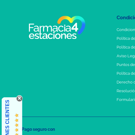
Condici
Condicion
Política d
Política d
Aviso Leg
Puntos d
Política d
Derecho d
Resolución
Formulari
OPINIONES CLIENTES
Pago seguro con