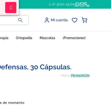
L–V: 9:00–15:00

Mi cuenta
erapia
Ortopedia
Mascotas
¡Promociones!
efensas, 30 Cápsulas.
Marca
PRANARÓM
es de momento