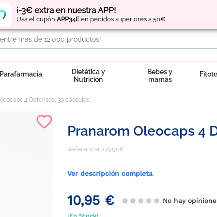
Regístrate
y obtén
puntos
por tus compras
¡-3€ extra en nuestra APP!
Usa el cupón
APP34E
en pedidos superiores a 50€
Dietética y
Bebés y
Parafarmacia
Fitot
Nutrición
mamás
leocaps 4 Defensas, 30 cápsulas.
Pranarom Oleocaps 4 D
Referencia:
179906
Ver descripción completa
10,95 €
No hay opinion
¡En Stock!