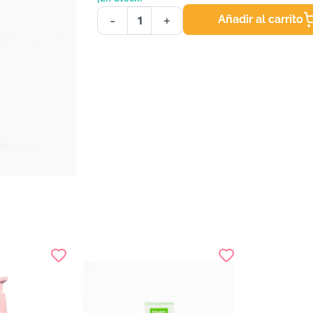
Añadir al carrito
-
+