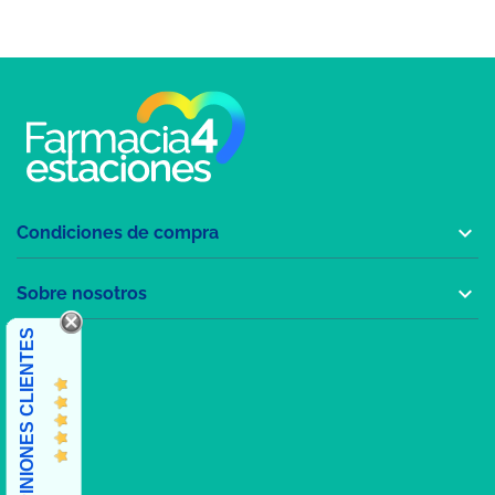

Condiciones de compra

Sobre nosotros
OPINIONES CLIENTES