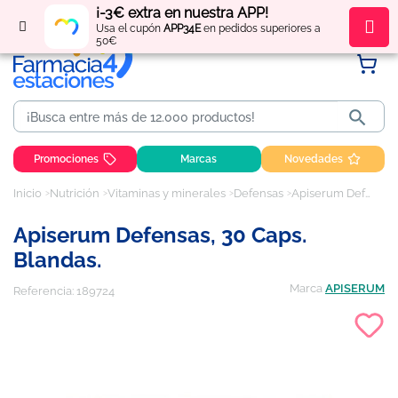
¡-3€ extra en nuestra APP!
Regístrate
y obtén
puntos
por tus compras
Usa el cupón
APP34E
en pedidos superiores a
50€

Promociones
Marcas
Novedades
Inicio
Nutrición
Vitaminas y minerales
Defensas
Apiserum Defensas, 30 Caps. Blandas.
Apiserum Defensas, 30 Caps.
Blandas.
Marca
APISERUM
Referencia:
189724