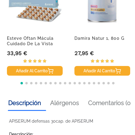
Esteve Oftan Mácula
Damira Natur 1, 800 G
Cuidado De La Vista
Con...
33,95 €
27,95 €
Precio
Precio
Añadir Al Carrito
Añadir Al Carrito
Descripción
Alérgenos
Comentarios (0)
APISERUM defensas 30cap. de APISERUM
Descripción: