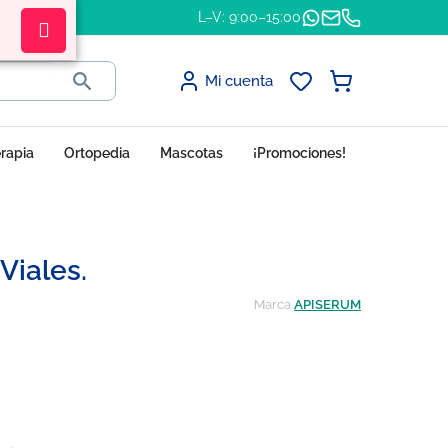
L–V: 9:00–15:00

Mi cuenta
erapia
Ortopedia
Mascotas
¡Promociones!
Viales.
Marca
APISERUM