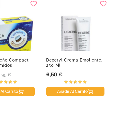
ueño Compact,
Dexeryl Crema Emoliente,
Naso F
midos
250 Ml
Limpie
6,50 €
4,99 
recio base
Precio
Precio
9,95 €
 Al Carrito
Añadir Al Carrito
A