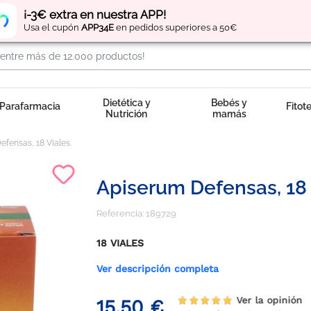
Regístrate
y obtén
puntos
por tus compras
¡-3€ extra en nuestra APP!
Usa el cupón
APP34E
en pedidos superiores a 50€
Dietética y
Bebés y
Parafarmacia
Fitot
Nutrición
mamás
fensas, 18 Viales.
Apiserum Defensas, 18 
Referencia:
189729
18 VIALES
Ver descripción completa
Ver la opinión
15,50 €