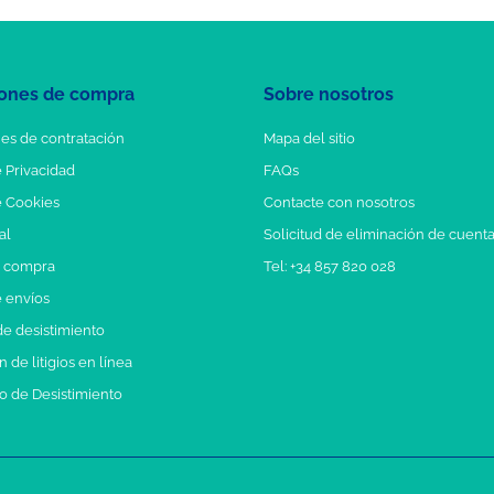
ones de compra
Sobre nosotros
es de contratación
Mapa del sitio
e Privacidad
FAQs
e Cookies
Contacte con nosotros
al
Solicitud de eliminación de cuent
e compra
Tel: +34 857 820 028
e envíos
e desistimiento
 de litigios en línea
o de Desistimiento