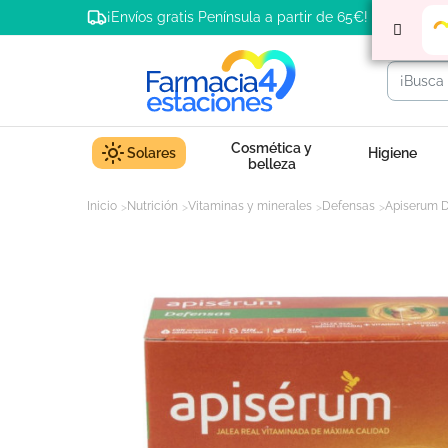
¡Envíos gratis Península a partir de 65€!
Cosmética y
Solares
Higiene
belleza
Inicio
Nutrición
Vitaminas y minerales
Defensas
Apiserum De