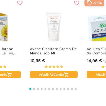
-25%
 Jarabe
Avene Cicalfate Crema De
Aquilea S
 La Tos,...
Manos, 100 Ml
60 Compri
10,95 €
14,96 €
Precio
Precio
P
1
rrito
Añadir Al Carrito
Añadir