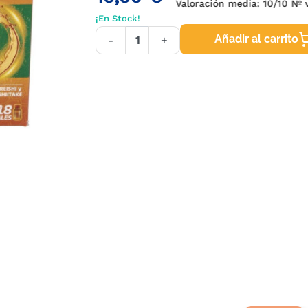
Valoración media:
10
/10 Nº 
¡En Stock!
Añadir al carrito
-
+