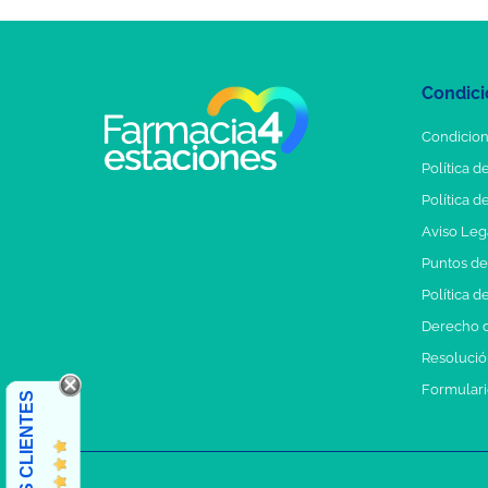
Condici
Condicion
Política d
Política d
Aviso Leg
Puntos d
Política d
Derecho d
Resolución
Formulari
OPINIONES CLIENTES