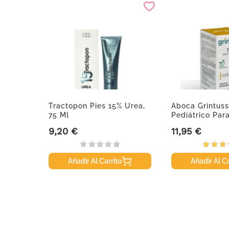
rte
Tractopon Pies 15% Urea,
Aboca Grintuss
75 Ml
Pediátrico Para
9,20 €
11,95 €
Precio
Precio
Añadir Al Carrito
Añadir Al Ca