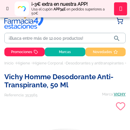
¡-3€ extra en nuestra APP!
Regístrate
y obtén
puntos
por tus compras
Usa el cupón
APP34E
en pedidos superiores a
50€

Promociones
Marcas
Novedades
Inicio
Higiene
Higiene Corporal
Desodorantes y antitranspirantes
V
Vichy Homme Desodorante Anti-
Transpirante, 50 Ml
Marca
VICHY
Referencia:
353565