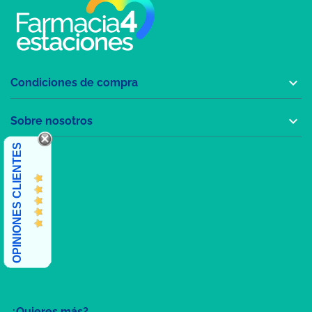

Condiciones de compra

Sobre nosotros
OPINIONES CLIENTES
¿Quieres más?