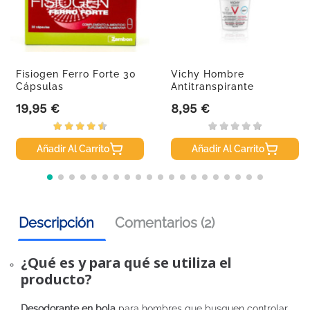
Fisiogen Ferro Forte 30
Vichy Hombre
Cápsulas
Antitranspirante
Antimanchas Roll...
19,95 €
8,95 €
Precio
Precio
Añadir Al Carrito
Añadir Al Carrito
Descripción
Comentarios (2)
¿Qué es y para qué se utiliza el
producto?
Desodorante en bola
para hombres que busquen controlar