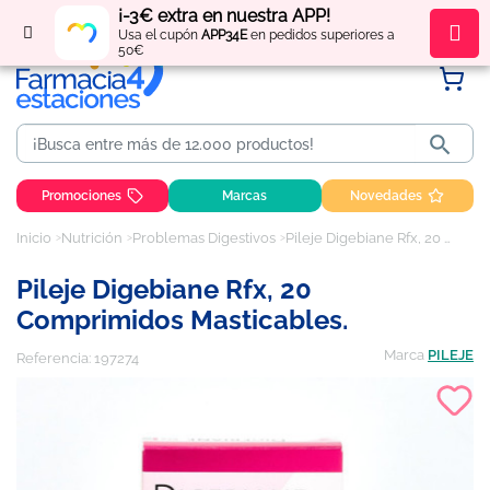
¡-3€ extra en nuestra APP!
Regístrate
y obtén
puntos
por tus compras
Usa el cupón
APP34E
en pedidos superiores a
50€

Promociones
Marcas
Novedades
Inicio
Nutrición
Problemas Digestivos
Pileje Digebiane Rfx, 20 Comprimidos Masticables.
Pileje Digebiane Rfx, 20
Comprimidos Masticables.
Marca
PILEJE
Referencia:
197274