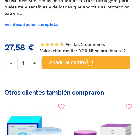
50 ML SPF 50+
. Emulsión fluida de textura ultraligera para
pieles muy sensibles y delicadas que aporta una protección
extrema
Ver descripción completa
Ver las 2 opiniones
27,58 €
Valoración media:
9
/10 Nº valoraciones:
2
Añadir al carrito
-
+
Otros clientes también compraron