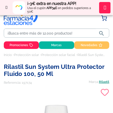
¡-3€ extra en nuestra APP!
Regístrate
y obtén
puntos
por tus compras
Usa el cupón
APP34E
en pedidos superiores a
50€

Promociones
Marcas
Novedades
Inicio
Protección solar
Protección solar facial
Rilastil Sun System Ultra Protector Fluido 100, 50 ml
Rilastil Sun System Ultra Protector
Fluido 100, 50 Ml
Marca
Rilastil
Referencia:
197174