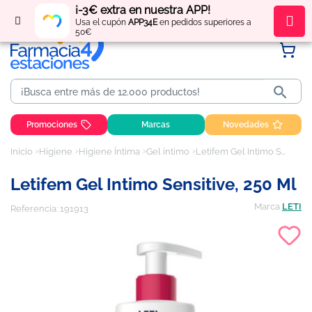
¡-3€ extra en nuestra APP!
Regístrate
y obtén
puntos
por tus compras
Usa el cupón
APP34E
en pedidos superiores a
50€

Promociones
Marcas
Novedades
Inicio
Higiene
Higiene Íntima
Gel íntimo
Letifem Gel Intimo Sensitive, 250 ml
Letifem Gel Intimo Sensitive, 250 Ml
Marca
LETI
Referencia:
191913