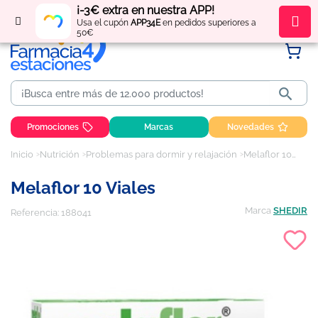
¡-3€ extra en nuestra APP!
Regístrate
y obtén
puntos
por tus compras
Usa el cupón
APP34E
en pedidos superiores a
50€

Promociones
Marcas
Novedades
Inicio
Nutrición
Problemas para dormir y relajación
Melaflor 10 viales
Melaflor 10 Viales
Marca
SHEDIR
Referencia:
188041