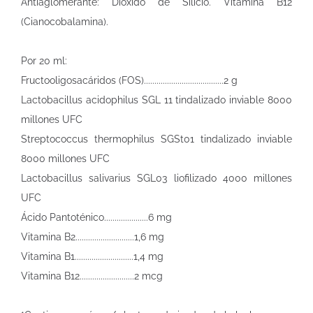
Antiaglomerante: Dióxido de Silicio. Vitamina B12
(Cianocobalamina).
Por 20 ml:
Fructooligosacáridos (FOS)......................................2 g
Lactobacillus acidophilus SGL 11 tindalizado inviable 8000
millones UFC
Streptococcus thermophilus SGSt01 tindalizado inviable
8000 millones UFC
Lactobacillus salivarius SGL03 liofilizado 4000 millones
UFC
Ácido Pantoténico.....................6 mg
Vitamina B2............................1,6 mg
Vitamina B1............................1,4 mg
Vitamina B12..........................2 mcg