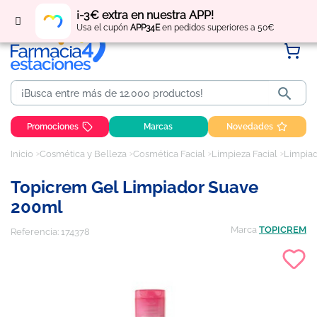
Regístrate
y obtén
puntos
por tus compras
¡-3€ extra en nuestra APP!
Usa el cupón
APP34E
en pedidos superiores a 50€

Promociones
Marcas
Novedades
Inicio
Cosmética y Belleza
Cosmética Facial
Limpieza Facial
Limpiad
Topicrem Gel Limpiador Suave
200ml
Marca
TOPICREM
Referencia:
174378