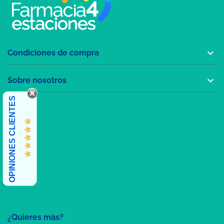

Condiciones de compra

Sobre nosotros
OPINIONES CLIENTES
¿Quieres más?