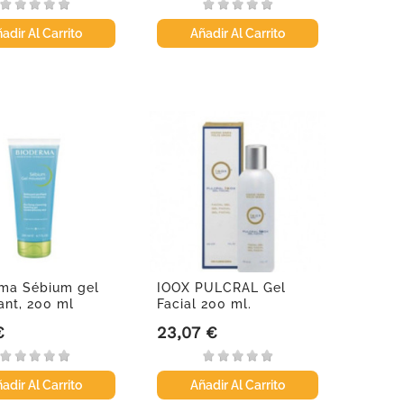
adir Al Carrito
Añadir Al Carrito
ma Sébium gel
IOOX PULCRAL Gel
nt, 200 ml
Facial 200 ml.
€
23,07 €
Precio
adir Al Carrito
Añadir Al Carrito