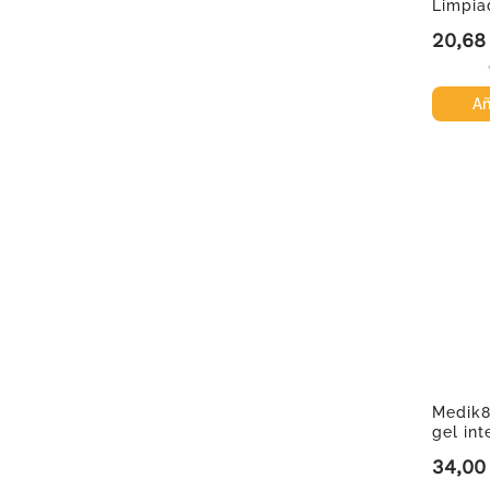
Limpiad
400 ml
20,68
Precio
Añ
Medik8
gel int
34,00
Precio