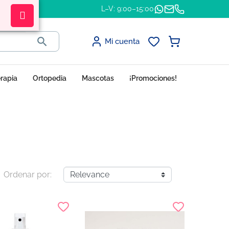
L–V: 9:00–15:00

Mi cuenta
erapia
Ortopedia
Mascotas
¡Promociones!
Ordenar por: