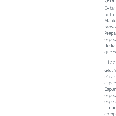
¿Por
Evitar
piel,
Mante
provoc
Prepar
especí
Reduci
que co
Tipo
Gel li
efica
especí
Espum
espec
especí
Limpi
compr