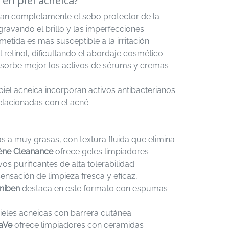
 en piel acneica?
nan completamente el sebo protector de la
vando el brillo y las imperfecciones.
tida es más susceptible a la irritación
 retinol, dificultando el abordaje cosmético.
bsorbe mejor los activos de sérums y cremas
iel acneica incorporan activos antibacterianos
relacionadas con el acné.
s a muy grasas, con textura fluida que elimina
ène Cleanance
ofrece geles limpiadores
s purificantes de alta tolerabilidad.
ensación de limpieza fresca y eficaz,
niben
destaca en este formato con espumas
ieles acneicas con barrera cutánea
aVe
ofrece limpiadores con ceramidas