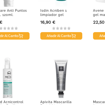
are Anti Puntos
Isdin Acniben 1
Avene
, 120ml.
limpiador gel
gel ma
matificante, 400 ml
 €
16,90 €
22,50
Precio
Precio
ir Al Carrito
Añadir Al Carrito
Aña
d Acnicontrol
Apivita Mascarilla
Mascar