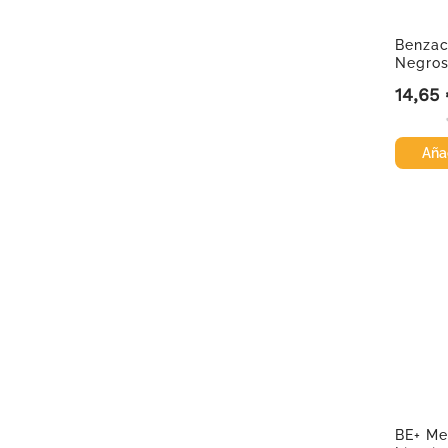
Benzac
Negros
14,65
Precio
Añad
BE+ Me