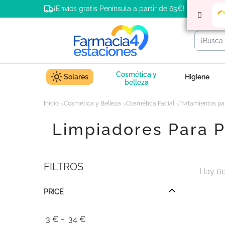
¡Envíos gratis Península a partir de 65€!
Cosmética y
Solares
Higiene
belleza
Inicio
Cosmética y Belleza
Cosmética Facial
Tratamientos par
Limpiadores Para P
FILTROS
Hay 60
PRICE
3
€
-
34
€