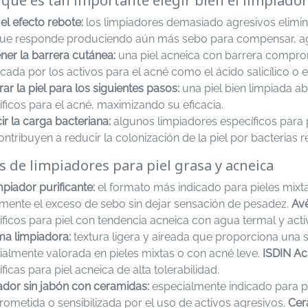
 qué es tan importante elegir bien el limpiador
 el efecto rebote:
los limpiadores demasiado agresivos elimi
 que responde produciendo aún más sebo para compensar, agra
ner la barrera cutánea:
una piel acneica con barrera comprome
ada por los activos para el acné como el ácido salicílico o el
ar la piel para los siguientes pasos:
una piel bien limpiada a
ficos para el acné, maximizando su eficacia.
r la carga bacteriana:
algunos limpiadores específicos para p
ntribuyen a reducir la colonización de la piel por bacterias 
s de limpiadores para piel grasa y acneica
mpiador purificante:
el formato más indicado para pieles mixta
zmente el exceso de sebo sin dejar sensación de pesadez.
Av
ficos para piel con tendencia acneica con agua termal y activo
a limpiadora:
textura ligera y aireada que proporciona una s
ialmente valorada en pieles mixtas o con acné leve.
ISDIN Ac
ficas para piel acneica de alta tolerabilidad.
ador sin jabón con ceramidas:
especialmente indicado para p
ometida o sensibilizada por el uso de activos agresivos.
Cer