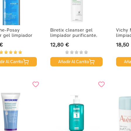
he-Posay
Biretix cleanser gel
Vichy
r gel limpiador
limpiador purificante,
limpia
ante
200 ml
400 m
 €
12,80 €
18,50
Precio
Precio
ir Al Carrito
Añadir Al Carrito
Aña