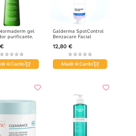
 Normaderm gel
Galderma SpotControl
dor purificante,
Benzacare Facial
l
Espuma...
 €
12,80 €
Precio
dir Al Carrito
Añadir Al Carrito