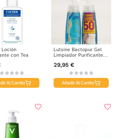
r Loción
Lutsine Bactopur Gel
cante con Tea
Limpiador Purificante....
200 ml.
€
29,95 €
Precio
dir Al Carrito
Añadir Al Carrito