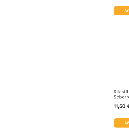
Añ
Rilasti
Seborr
150ml.
11,50 
Precio
Añ