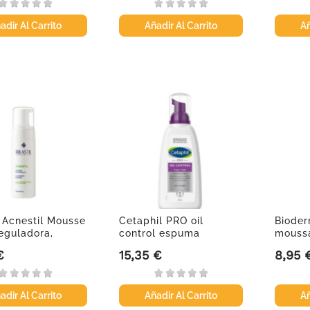
adir Al Carrito
Añadir Al Carrito
Añ
l Acnestil Mousse
Cetaphil PRO oil
Bioder
eguladora,
control espuma
moussa
limpiadora, 235 ml
€
15,35 €
8,95 
Precio
Precio
adir Al Carrito
Añadir Al Carrito
Añ