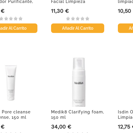
or Purificante,
Facial Limpieza
limpia
Profunda...
con...
 €
11,30 €
10,50
Precio
Precio
adir Al Carrito
Añadir Al Carrito
Añ
 Pore cleanse
Medik8 Clarifying foam,
Isdin 
ense, 150 ml
150 ml
Limpia
 €
34,00 €
12,75
Precio
Precio