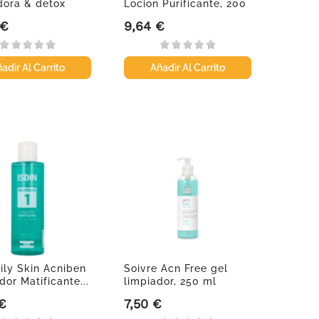
dora & detox
Locion Purificante, 200
ml
 €
9,64 €
Precio
adir Al Carrito
Añadir Al Carrito
Oily Skin Acniben
Soivre Acn Free gel
dor Matificante...
limpiador, 250 ml
 €
7,50 €
Precio