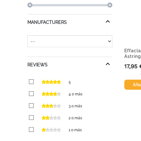
MANUFACTURERS
Effacla
Astrin
Microe
REVIEWS
17,95 
Precio
5
Añad
4 o más
3 o más
2 o más
1 o más