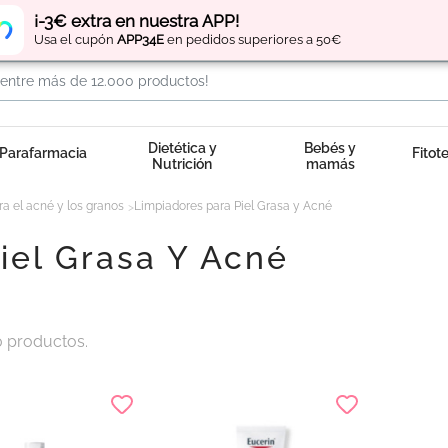
Regístrate
y obtén
puntos
por tus compras
¡-3€ extra en nuestra APP!
Usa el cupón
APP34E
en pedidos superiores a 50€
Dietética y
Bebés y
Parafarmacia
Fitot
Nutrición
mamás
a el acné y los granos
Limpiadores para Piel Grasa y Acné
iel Grasa Y Acné
 productos.