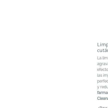
Limp
cutá
La lim
agrav
efect
las i
perfec
y redu
farma
Clean