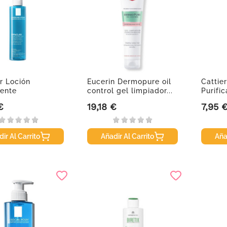
r Loción
Eucerin Dermopure oil
Cattie
gente
control gel limpiador...
Purifi
xfoliante, 200ml
Tree, 
€
19,18 €
7,95 
Precio
Precio
ir Al Carrito
Añadir Al Carrito
Aña