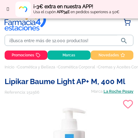
Regístrate
y obtén
puntos
por tus compras
¡-3€ extra en nuestra APP!
Usa el cupón
APP34E
en pedidos superiores a 50€

Promociones
Marcas
Novedades
Inicio
Cosmética y Belleza
Cosmética Corporal
Cremas y Aceites Co
Lipikar Baume Light AP+ M, 400 Ml
Marca
La Roche Posay
Referencia:
151566