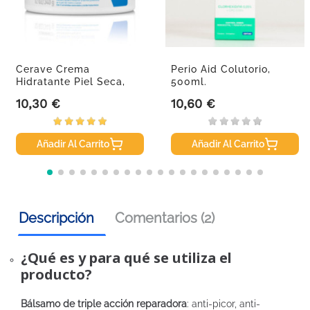
Cerave Crema
Perio Aid Colutorio,
Hidratante Piel Seca,
500ml.
340 G.
10,30 €
10,60 €
Precio
Precio
Añadir Al Carrito
Añadir Al Carrito
Descripción
Comentarios (2)
¿Qué es y para qué se utiliza el
producto?
Bálsamo de triple acción reparadora
: anti-picor, anti-