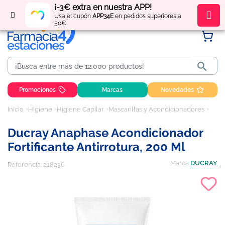
¡-3€ extra en nuestra APP!
Regístrate
y obtén
puntos
por tus compras
Usa el cupón
APP34E
en pedidos superiores a
50€

Promociones
Marcas
Novedades
Inicio
Higiene
Higiene Capilar
Mascarillas y Acondicionadores
Ducray Anaphase Acondicionador Fortificante Antirrotura, 200 ml
Ducray Anaphase Acondicionador
Fortificante Antirrotura, 200 Ml
Marca
DUCRAY
Referencia:
218236